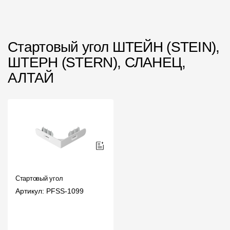
Чертежи
Текстуры
Стартовый угол ШТЕЙН (STEIN),
Фото объектов
ШТЕРН (STERN), СЛАНЕЦ,
АЛТАЙ
Вопрос-ответ/Faq
Статьи
Сервисы
Конструктор
Калькулятор
Стартовый угол
Цены
Артикул: PFSS-1099
Компания