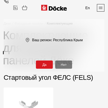
En
Деке
/
Фасадные панели
/
Комплектующие
Комплектующие
Поиск
Ваш регион:
Республика Крым
для фасадных
панелей Дёке
Да
Нет
Продукция
Стартовый угол ФЕЛС (FELS)
Фасадные материалы
Сайдинг
Софиты