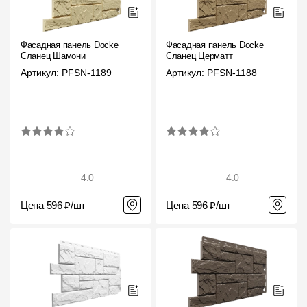
О компании
Фасадная панель Docke
Фасадная панель Docke
Контакты
Сланец Шамони
Сланец Церматт
Артикул: PFSN-1189
Артикул: PFSN-1188
Контроль качества кровли
Качество фасадов
Награды
Отправка рекламации
4.0
4.0
Предложения по сотрудничеству
Цена 596 ₽/шт
Цена 596 ₽/шт
Вакансии
B2B
Отзывы