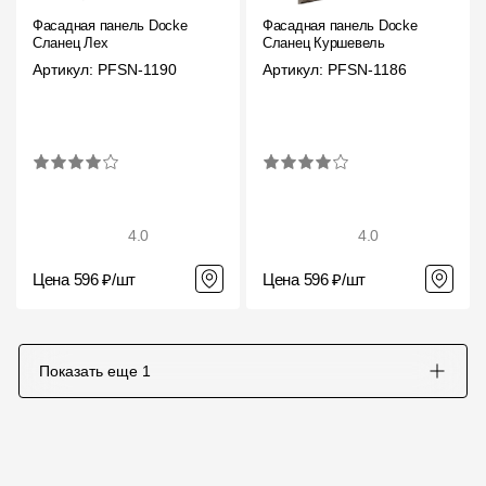
Где купить?
Фасадная панель Docke
Фасадная панель Docke
Сланец Лех
Сланец Куршевель
Артикул: PFSN-1190
Артикул: PFSN-1186
Республика Крым
Контакты
8 800 100 71 45
site@docke.ru
4.0
4.0
Адрес
Цена 596 ₽/шт
Цена 596 ₽/шт
125212, Россия, Москва, Головинское ш., д. 5, стр. 1
(БЦ "Водный
Режим работы
Показать еще
1
Пн-Пт - 10-19
Сб-Вс - выходной