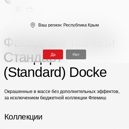
Ваш регион:
Республика Крым
Деке
/
Фасадные панели
/
Серия Стандарт (Standard)
Фасадные панели
Поиск
Стандарт
Да
Нет
(Standard) Docke
Продукция
Окрашенные в массе без дополнительных эффектов,
за исключением бюджетной коллекции Флемиш
Фасадные материалы
Сайдинг
Коллекции
Софиты