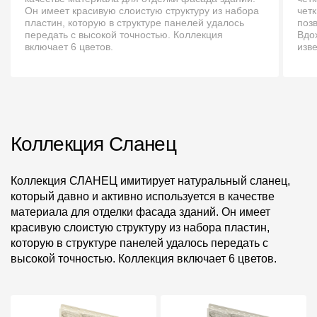
Пластиковые водосточные системы
Он имеет красивую слоистую структуру из набора
чет
пластин, которую в структуре панелей удалось
поз
Металлические водосточные системы
передать с высокой точностью. Коллекция
Вдо
включает 6 цветов.
изв
Водосборник
Чердачные лестницы
Документация
Коллекция Сланец
Документация
Коллекция СЛАНЕЦ имитирует натуральный сланец,
который давно и активно используется в качестве
Инструкции по монтажу
материала для отделки фасада зданий. Он имеет
красивую слоистую структуру из набора пластин,
Технические листы
которую в структуре панелей удалось передать с
высокой точностью. Коллекция включает 6 цветов.
Рекламные материалы
Сертификаты
Гарантии