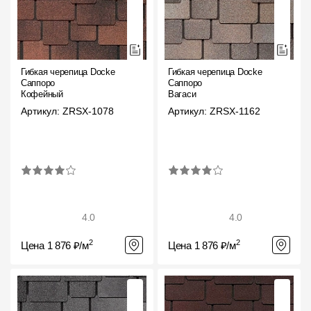
Фасадные панели
Фасадная плитка
Комплектующие для фасадов
Гибкая черепица Docke
Гибкая черепица Docke
Саппоро
Саппоро
Кофейный
Вагаси
Пленки и мембраны
Артикул: ZRSX-1078
Артикул: ZRSX-1162
Мягкая кровля
Однослойная черепица
Ламинированная черепица
4.0
4.0
Комплектующие к кровле
2
2
Цена 1 876 ₽/м
Цена 1 876 ₽/м
Кровельная вентиляция
Водостоки