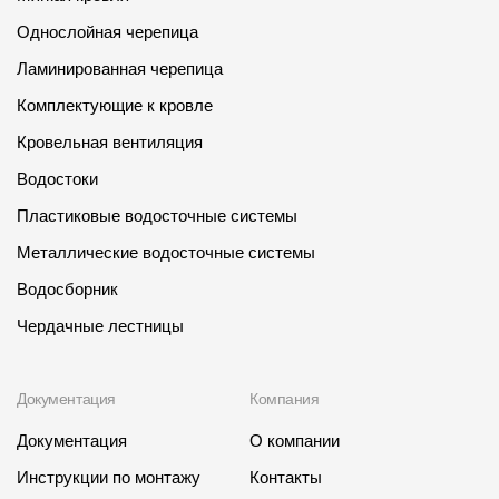
Где купить?
Однослойная черепица
Ламинированная черепица
Республика Крым
Комплектующие к кровле
Кровельная вентиляция
Водостоки
Контакты
Пластиковые водосточные системы
8 800 100 71 45
site@docke.ru
Металлические водосточные системы
Адрес
Водосборник
125212, Россия, Москва, Головинское ш., д. 5, стр. 1
(БЦ "Водный
Чердачные лестницы
Режим работы
Пн-Пт - 10-19
Документация
Компания
Сб-Вс - выходной
Документация
О компании
Инструкции по монтажу
Контакты