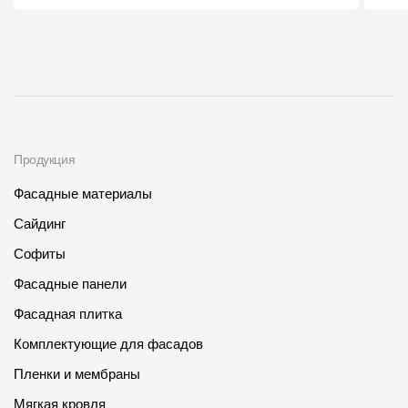
О компании
Контакты
Контроль качества кровли
Качество фасадов
Продукция
Награды
Фасадные материалы
Отправка рекламации
Сайдинг
Предложения по сотрудничеству
Софиты
Вакансии
Фасадные панели
B2B
Фасадная плитка
Комплектующие для фасадов
Отзывы
Пленки и мембраны
Мягкая кровля