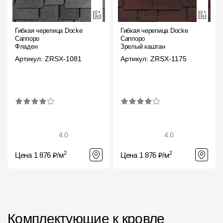
Пластиковые водосточные системы
Металлические водосточные системы
Гибкая черепица Docke
Гибкая черепица Docke
Саппоро
Саппоро
Водосборник
Фладен
Зрелый каштан
Артикул: ZRSX-1081
Артикул: ZRSX-1175
Чердачные лестницы
Документация
Документация
4.0
4.0
Инструкции по монтажу
2
2
Цена 1 876 ₽/м
Цена 1 876 ₽/м
Технические листы
Рекламные материалы
Сертификаты
Комплектующие к кровле
Гарантии