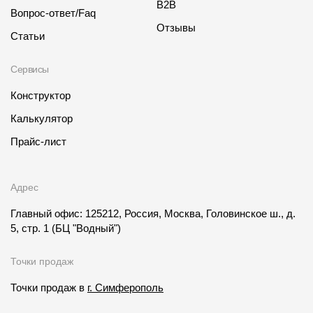
B2B
Вопрос-ответ/Faq
О компании
Отзывы
Статьи
Контакты
Сервисы
Контроль качества кровли
Конструктор
Качество фасадов
Калькулятор
Награды
Прайс-лист
Отправка рекламации
Предложения по сотрудничеству
Адрес
Вакансии
Главный офис: 125212, Россия, Москва, Головинское ш., д.
5, стр. 1
(БЦ "Водный")
B2B
Точки продаж
Отзывы
Точки продаж в
г. Симферополь