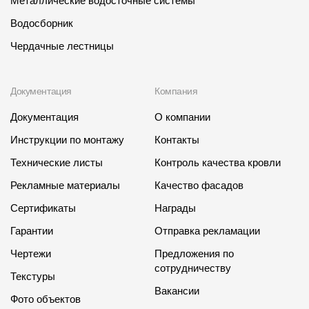
Металлические водосточные системы
Чертежи
Водосборник
Чердачные лестницы
Текстуры
Фото объектов
Документация
Компания
Вопрос-ответ/Faq
Документация
О компании
Статьи
Инструкции по монтажу
Контакты
Технические листы
Контроль качества кровли
Сервисы
Рекламные материалы
Качество фасадов
Конструктор
Сертификаты
Награды
Калькулятор
Гарантии
Отправка рекламации
Чертежи
Предложения по
Цены
сотрудничеству
Текстуры
Вакансии
Компания
Фото объектов