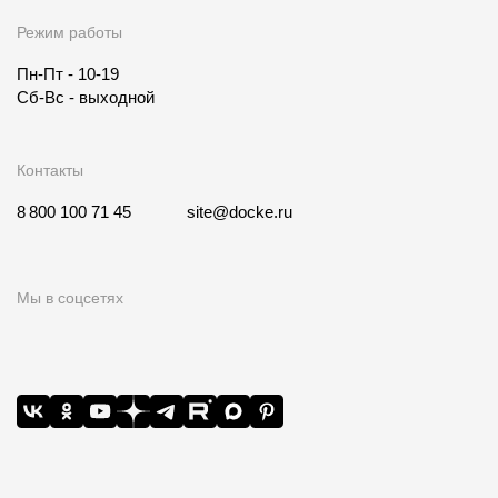
Где купить?
Режим работы
Пн-Пт - 10-19
Республика Крым
Сб-Вс - выходной
Контакты
Контакты
8 800 100 71 45
site@docke.ru
8 800 100 71 45
site@docke.ru
Адрес
Мы в соцсетях
125212, Россия, Москва, Головинское ш., д. 5, стр. 1
(БЦ
"Водный")
Режим работы
Пн-Пт - 10-19
Сб-Вс - выходной