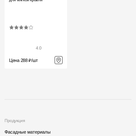
Фасадные панели
Фасадная плитка
Комплектующие для фасадов
Пленки и мембраны
4.0
Цена 288 ₽/шт
Мягкая кровля
Однослойная черепица
Ламинированная черепица
Комплектующие к кровле
Кровельная вентиляция
Продукция
Водостоки
Фасадные материалы