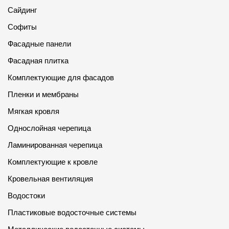
Пластиковые водосточные системы
Сайдинг
Металлические водосточные системы
Софиты
Водосборник
Фасадные панели
Фасадная плитка
Чердачные лестницы
Комплектующие для фасадов
Пленки и мембраны
Документация
Мягкая кровля
Однослойная черепица
Документация
Ламинированная черепица
Инструкции по монтажу
Комплектующие к кровле
Технические листы
Кровельная вентиляция
Рекламные материалы
Водостоки
Сертификаты
Пластиковые водосточные системы
Гарантии