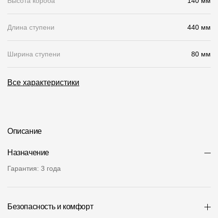
Высота короба
140 мм
О компании
Длина ступени
440 мм
Контакты
Ширина ступени
Контроль качества кровли
80 мм
Качество фасадов
Все характеристики
Награды
Отправка рекламации
Предложения по сотрудничеству
Описание
Вакансии
Назначение
B2B
Гарантия: 3 года
Отзывы
Безопасность и комфорт