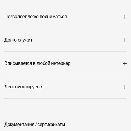
Где купить?
Позволяет легко подниматься
Республика Крым
Долго служит
Контакты
8 800 100 71 45
site@docke.ru
Вписывается в любой интерьер
Адрес
125212, Россия, Москва, Головинское ш., д. 5, стр. 1
(БЦ "Водный
Легко монтируется
Режим работы
Пн-Пт - 10-19
Сб-Вс - выходной
Документация / сертификаты