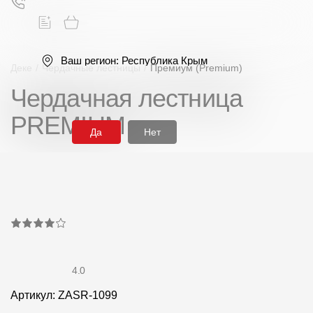
Ваш регион:
Республика Крым
Деке
/
Чердачные лестницы
/
Премиум (Premium)
Чердачная лестница
Поиск
PREMIUM
Да
Нет
Продукция
Фасадные материалы
Сайдинг
4.0
Артикул: ZASR-1099
Софиты