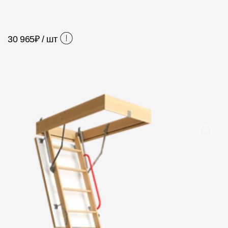
Фасадные панели
Фасадная плитка
30 965
₽ / шт
Комплектующие для фасадов
Пленки и мембраны
Мягкая кровля
Однослойная черепица
Ламинированная черепица
Комплектующие к кровле
Кровельная вентиляция
Водостоки