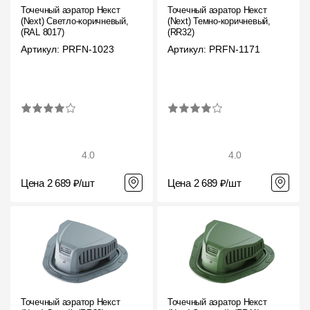
Точечный аэратор Некст
Точечный аэратор Некст
(Next) Светло-коричневый,
(Next) Темно-коричневый,
О компании
(RAL 8017)
(RR32)
Артикул: PRFN-1023
Артикул: PRFN-1171
Контакты
Контроль качества кровли
Качество фасадов
Награды
4.0
4.0
Отправка рекламации
Предложения по сотрудничеству
Цена 2 689 ₽/шт
Цена 2 689 ₽/шт
Вакансии
B2B
Отзывы
Точечный аэратор Некст
Точечный аэратор Некст