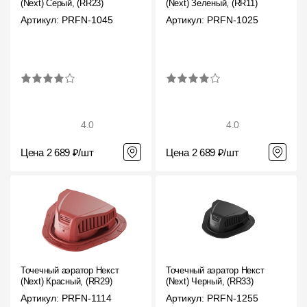
(Next) Серый, (RR23)
(Next) Зеленый, (RR11)
Где купить?
Артикул: PRFN-1045
Артикул: PRFN-1025
Республика Крым
Контакты
4.0
4.0
8 800 100 71 45
site@docke.ru
Цена 2 689 ₽/шт
Цена 2 689 ₽/шт
Адрес
125212, Россия, Москва, Головинское ш., д. 5, стр. 1
(БЦ
"Водный")
Режим работы
Пн-Пт - 10-19
Сб-Вс - выходной
Точечный аэратор Некст
Точечный аэратор Некст
(Next) Красный, (RR29)
(Next) Черный, (RR33)
Артикул: PRFN-1114
Артикул: PRFN-1255