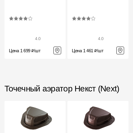
Чертежи
Текстуры
Фото объектов
4.0
4.0
Вопрос-ответ/Faq
Цена 1 699 ₽/шт
Цена 1 461 ₽/шт
Статьи
Сервисы
Точечный аэратор Некст (Next)
Конструктор
Калькулятор
Цены
Компания