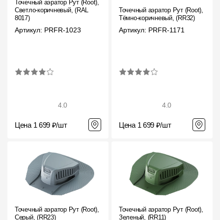
Точечный аэратор Рут (Root),
Фасадные панели
Светло-коричневый, (RAL
Точечный аэратор Рут (Root),
8017)
Тёмно-коричневый, (RR32)
Фасадная плитка
Артикул: PRFR-1023
Артикул: PRFR-1171
Комплектующие для фасадов
Пленки и мембраны
Мягкая кровля
4.0
4.0
Однослойная черепица
Цена 1 699 ₽/шт
Цена 1 699 ₽/шт
Ламинированная черепица
Комплектующие к кровле
Кровельная вентиляция
Водостоки
Точечный аэратор Рут (Root),
Точечный аэратор Рут (Root),
Серый, (RR23)
Зеленый, (RR11)