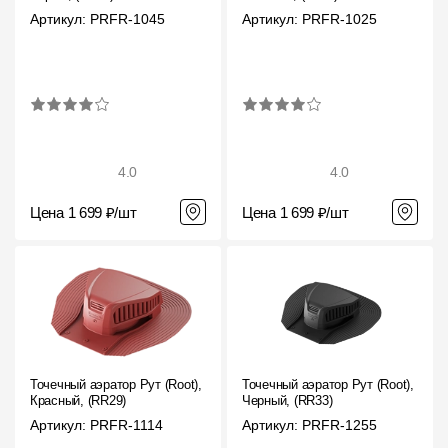
Пластиковые водосточные системы
Артикул: PRFR-1045
Артикул: PRFR-1025
Металлические водосточные системы
Водосборник
Чердачные лестницы
4.0
4.0
Документация
Цена 1 699 ₽/шт
Цена 1 699 ₽/шт
Документация
Инструкции по монтажу
Технические листы
Рекламные материалы
Точечный аэратор Рут (Root),
Точечный аэратор Рут (Root),
Красный, (RR29)
Черный, (RR33)
Сертификаты
Артикул: PRFR-1114
Артикул: PRFR-1255
Гарантии